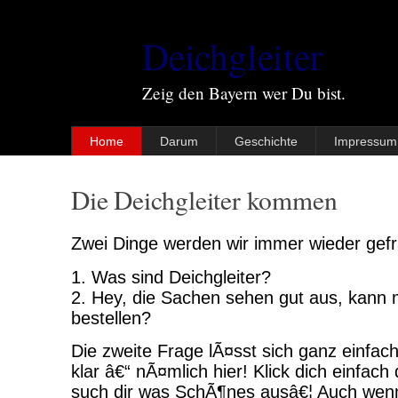
Deichgleiter
Zeig den Bayern wer Du bist.
Home
Darum
Geschichte
Impressum
Die Deichgleiter kommen
Zwei Dinge werden wir immer wieder gefr
1. Was sind Deichgleiter?
2. Hey, die Sachen sehen gut aus, kann 
bestellen?
Die zweite Frage lÃ¤sst sich ganz einfac
klar â€“ nÃ¤mlich hier! Klick dich einfac
such dir was SchÃ¶nes ausâ€¦ Auch wenn